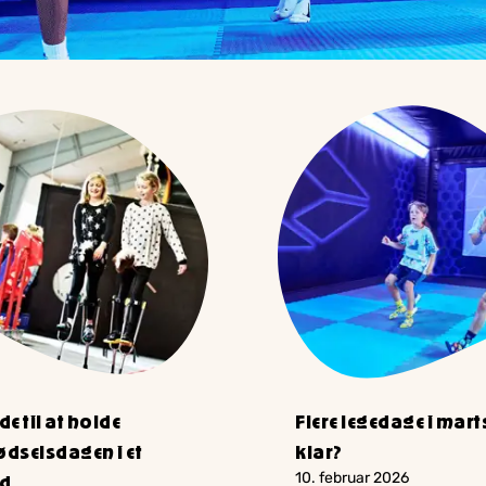
e til at holde
Flere legedage i marts 
dselsdagen i et
klar?
10. februar 2026
nd