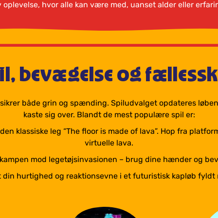
v oplevelse, hvor alle kan være med, uanset alder eller erfa
il, bevægelse og fælless
r sikrer både grin og spænding. Spiludvalget opdateres løbend
kaste sig over. Blandt de mest populære spil er:
 klassiske leg “The floor is made of lava”. Hop fra platform
virtuelle lava.
 kampen mod legetøjsinvasionen – brug dine hænder og bevæg
 din hurtighed og reaktionsevne i et futuristisk kapløb fyldt