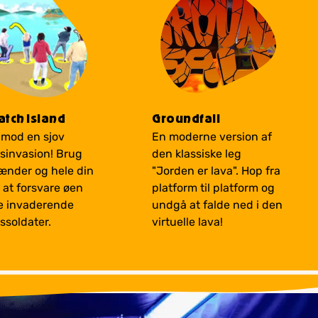
tch Island
Groundfall
mod en sjov
En moderne version af
jsinvasion! Brug
den klassiske leg
ænder og hele din
"Jorden er lava". Hop fra
l at forsvare øen
platform til platform og
e invaderende
undgå at falde ned i den
ssoldater.
virtuelle lava!