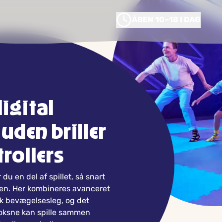
ÅBEN 10–18 I DAG
digital
 uden briller
trollers
du en del af spillet, så snart
aen. Her kombineres avanceret
sk bevægelsesleg, og det
voksne kan spille sammen