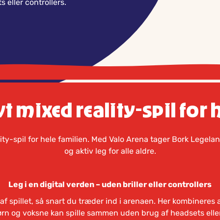
 eller controllers.
vt mixed reality-spil for 
lity-spil for hele familien. Med Valo Arena tager Bork Legelan
og aktiv leg for alle aldre.
Leg i en digital verden – uden briller eller controllers
af spillet, så snart du træder ind i arenaen. Her kombineres
rn og voksne kan spille sammen uden brug af headsets eller c