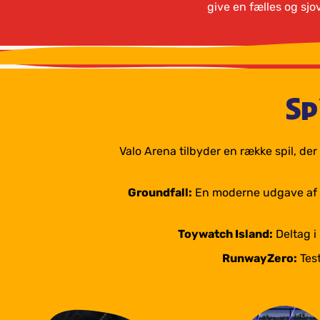
give en fælles og sjo
Sp
Valo Arena tilbyder en række spil, de
Groundfall:
En moderne udgave af den
Toywatch Island:
Deltag i
RunwayZero:
Test