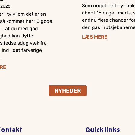
Som noget helt nyt hold
r 2026
åbent 16 dage i marts, 
r i tvivl om det er en
endnu flere chancer for
 så kommer her 10 gode
den gas i rutsjebanerne
il, at du med god
ghed kan flytte
LÆS MERE
s fødselsdag væk fra
 ind i det farverige
.
RE
NYHEDER
Kontakt
Quick links