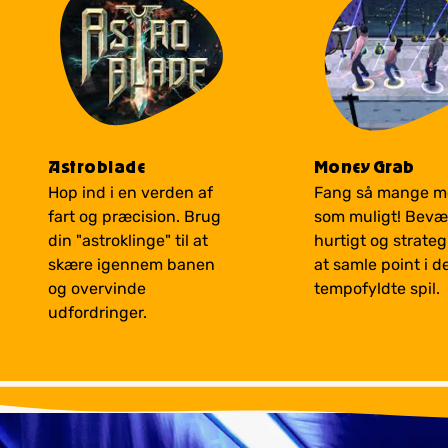
Astroblade
Money Grab
Hop ind i en verden af
Fang så mange m
fart og præcision. Brug
som muligt! Bevæ
din "astroklinge" til at
hurtigt og strateg
skære igennem banen
at samle point i d
og overvinde
tempofyldte spil.
udfordringer.