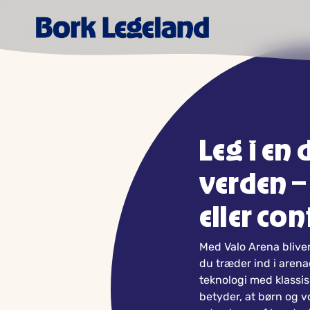
Leg i en 
verden –
eller con
Med Valo Arena bliver 
du træder ind i aren
teknologi med klassi
betyder, at børn og 