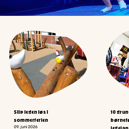
Slip legen løs i
10 grund
sommerferien
børnefø
09. juni 2026
legela