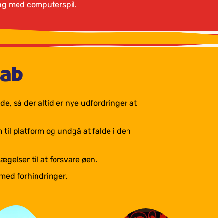
ring med computerspil.
kab
e, så der altid er nye udfordringer at
 til platform og undgå at falde i den
elser til at forsvare øen.
 med forhindringer.