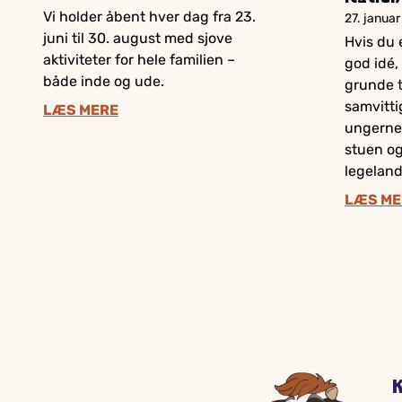
Vi holder åbent hver dag fra 23.
27. janua
juni til 30. august med sjove
Hvis du e
aktiviteter for hele familien –
god idé,
både inde og ude.
grunde t
samvitti
LÆS MERE
ungerne
stuen og
legeland
LÆS ME