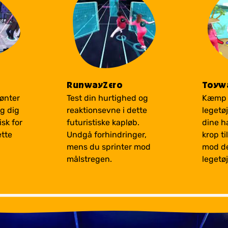
RunwayZero
Toywa
ønter
Test din hurtighed og
Kæmp 
g dig
reaktionsevne i dette
legetø
isk for
futuristiske kapløb.
dine h
ette
Undgå forhindringer,
krop ti
mens du sprinter mod
mod d
målstregen.
legetøj