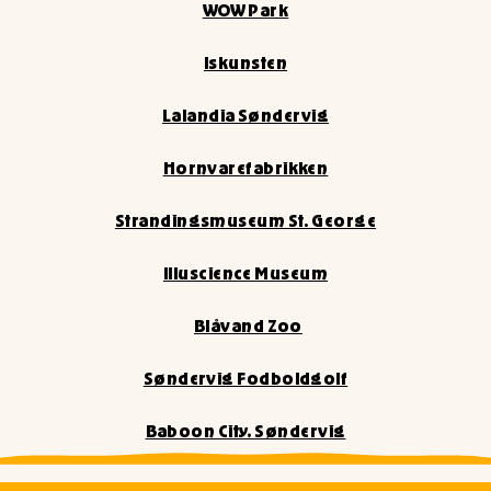
WOW Park
Iskunsten
Lalandia Søndervig
Hornvarefabrikken
Strandingsmuseum St. George
Illuscience Museum
Blåvand Zoo
Søndervig Fodboldgolf
Baboon City, Søndervig