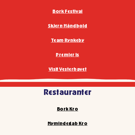
Bork Festival
Skjern Håndbold
Team Rynkeby
Premier Is
Visit Vesterhavet
Restauranter
Bork Kro
Nymindegab Kro