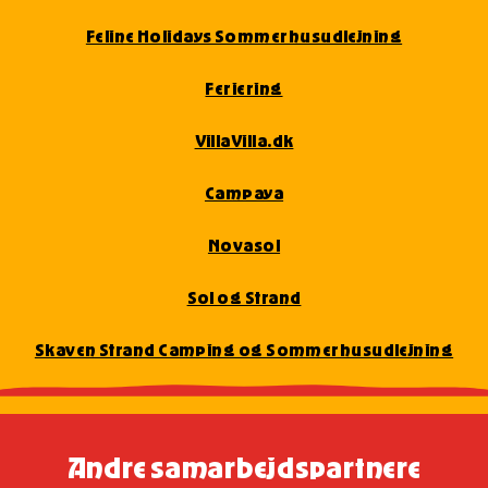
Feline Holidays Sommerhusudlejning
Feriering
VillaVilla.dk
Campaya
Novasol
Sol og Strand
Skaven Strand Camping og Sommerhusudlejning
Andre samarbejdspartnere