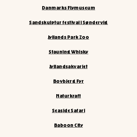
Danmarks Flymuseum
Sandskulptur festival i Søndervig
Jyllands Park Zoo
Stauning Whisky
Jyllandsakvariet
Bovbjerg Fyr
Naturkraft
Seaside Safari
Baboon City