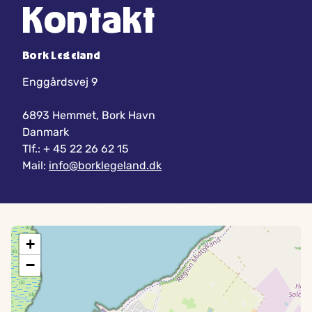
Kontakt
Bork Legeland
Enggårdsvej 9
6893 Hemmet, Bork Havn
Danmark
Tlf.: + 45 22 26 62 15
Mail:
info@borklegeland.dk
+
−